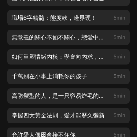
職場6字精髓：態度軟，邊界硬！
5min
無意義的關心不如不關心，戀愛中要這樣表達愛意
5min
如何重塑情緒內核：學會向內求，允許一切發生
5min
千萬别在小事上消耗你的孩子
5min
高防禦型的人，是一只容易炸毛的刺蝟
5min
掌握四大黃金法則，愛才能歷久彌新
5min
允許愛人偶爾會接不住你
5min