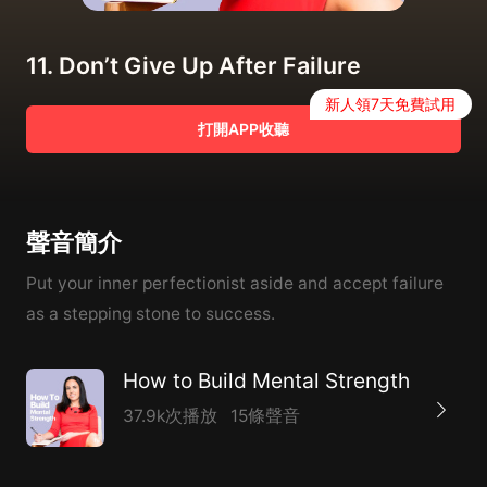
11. Don’t Give Up After Failure
新人領7天免費試用
打開APP收聽
聲音簡介
Put your inner perfectionist aside and accept failure
as a stepping stone to success.
How to Build Mental Strength
37.9k次播放
15條聲音