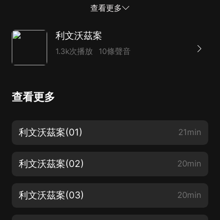
沃茲案》，是世界上首部由女性作家創作的長篇偵探小
查看更多
說。偵探文學史上地標式作品，直接引導啟發了範達因、
埃勒里·奎因的創作。阿加莎·克里斯蒂說：“如果我是偵探
利文沃茲案
小說的女王，那麼安娜就是小說中的聖母。”
1.3k次播放
10條聲音
查看更多
利文沃茲案(01)
21min
利文沃茲案(02)
20min
利文沃茲案(03)
20min