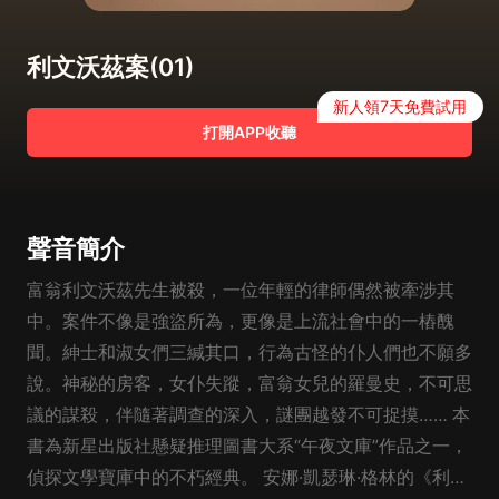
利文沃茲案(01)
新人領7天免費試用
打開APP收聽
聲音簡介
富翁利文沃茲先生被殺，一位年輕的律師偶然被牽涉其
中。案件不像是強盜所為，更像是上流社會中的一樁醜
聞。紳士和淑女們三緘其口，行為古怪的仆人們也不願多
說。神秘的房客，女仆失蹤，富翁女兒的羅曼史，不可思
議的謀殺，伴隨著調查的深入，謎團越發不可捉摸…… 本
書為新星出版社懸疑推理圖書大系“午夜文庫”作品之一，
偵探文學寶庫中的不朽經典。 安娜·凱瑟琳·格林的《利文