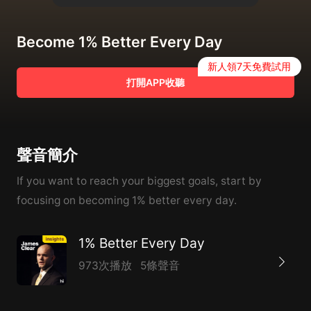
Become 1% Better Every Day
新人領7天免費試用
打開APP收聽
聲音簡介
If you want to reach your biggest goals, start by
focusing on becoming 1% better every day.
1% Better Every Day
973次播放
5條聲音