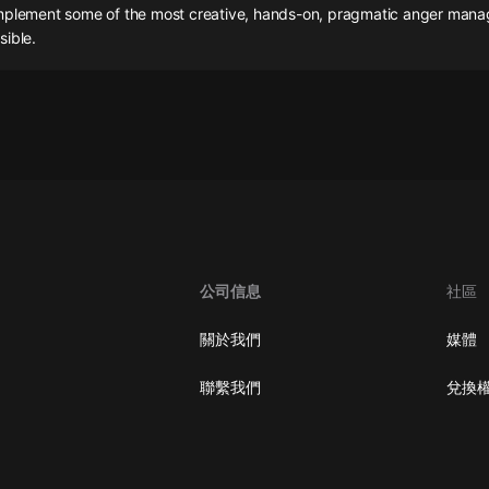
灰姑娘音樂
mplement some of the most creative, hands-on, pragmatic anger man
sible.
郭德綱於謙相聲全集
德雲社郭德綱相聲VIP
安全警長啦咘啦哆·假期篇|新篇章加
更|寶寶巴士故事
寶寶巴士
凡人修仙傳|楊洋主演影視原著|薑廣
濤配音多播版本
光合積木
公司信息
社區
摸金天師【第一季】（紫襟演播）
關於我們
媒體
有聲的紫襟
聯繫我們
兌換
無敵六皇子|爆笑穿越|無敵流皇子|安
燃領銜有聲小說
安燃