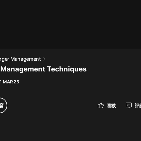
最佳女婿｜都市異能多人有聲劇｜一
種侃侃｜有聲小說
一種侃侃
米小圈上學記:一二三年級 | 暢銷出版
Anger Management
物
r Management Techniques
米小圈
1 MAR 25
破壞者聯盟篇1-4季·猴子警長科學探
案記|寶寶巴士
寶寶巴士
音
喜歡
評
大奉打更人丨頭陀淵領銜多人有聲
劇|暢聽全集|王鶴棣、田曦薇主演影
視劇原著|賣報小郎君
頭陀淵講故事
總有這樣的歌只想一個人聽