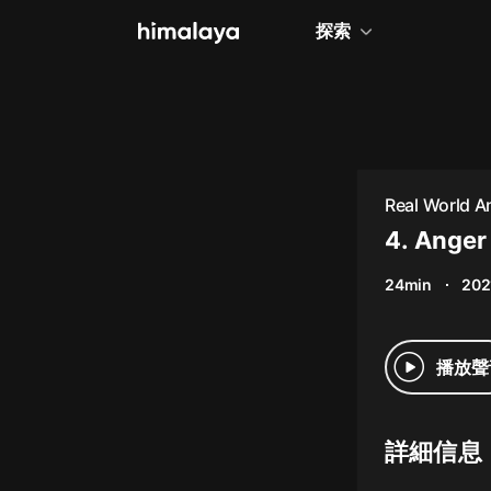
探索
全部
小說
個人成長
Real World 
相聲評書
4. Ange
兒童
24min
202
歷史
情感治愈
播放聲
健康養生
商業財經
詳細信息
廣播劇