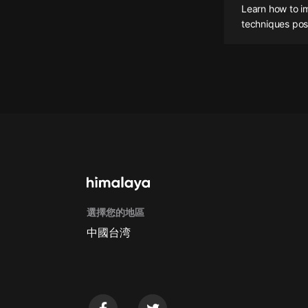
Learn how to i
懸疑
techniques pos
科幻
好書精講
外語
耽美
認知思維
人文
音樂
選擇您的地區
粵語
中國台湾
頭條
娛樂